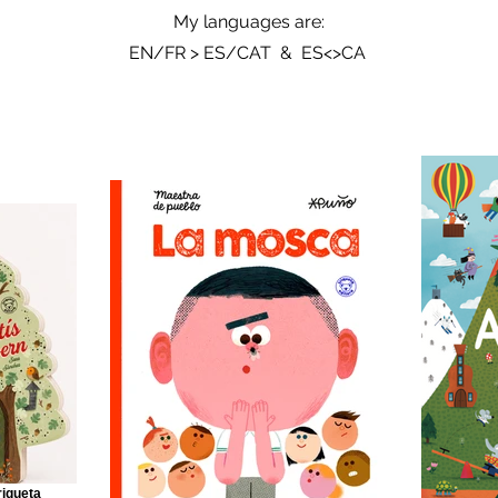
My languages are:
EN/FR > ES/CAT & ES<>CA
riqueta