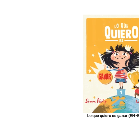
Lo que quiero es ganar (EN>