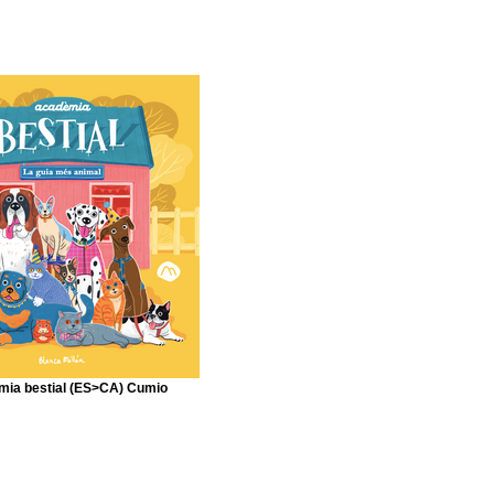
ia bestial (ES>CA) Cumio