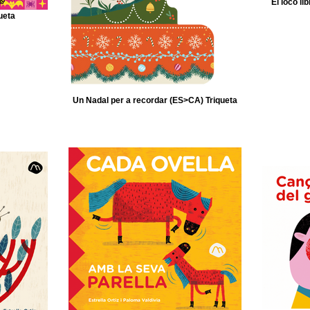
El loco li
ueta
Un Nadal per a recordar (ES>CA) Triqueta