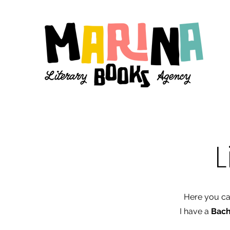
L
Here you can
I have a
Bach