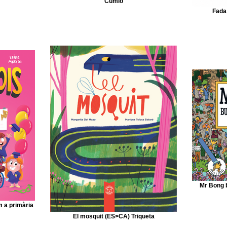
Cumio
Fada 
Mr Bong 
m a primària
El mosquit (ES>CA) Triqueta