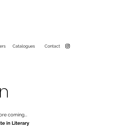
ers
Catalogues
Contact
on
ore coming...
e in Literary